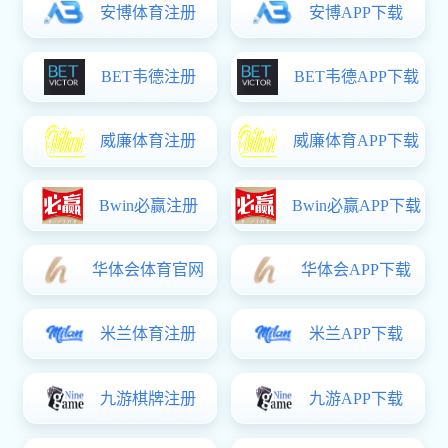
乔纳森戴维代表加拿大迎战瑞士牵制防线
当锋线尖刀化身战术棋子，一场关于空间与时间的
博弈正式拉开帷幕。...
2026-07-26