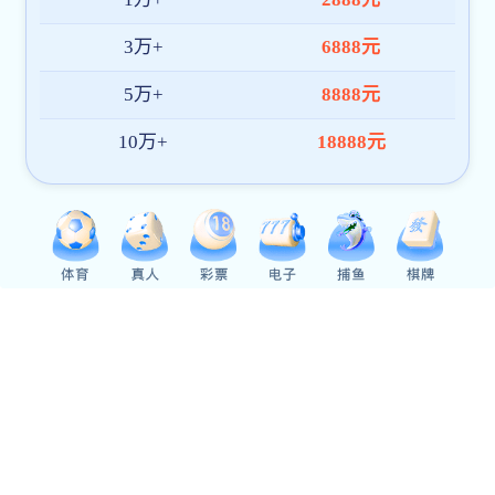
2026世界杯葡萄牙vs乌兹别克斯坦主帅布
在世界杯的璀璨星河中，每一场强强对话都是命运
的交响曲。2026年美...
2026-07-25
圣地亚哥希门尼斯迎战南非点球区域附近
当荷兰与南非在世界杯赛场上狭路相逢，所有人的