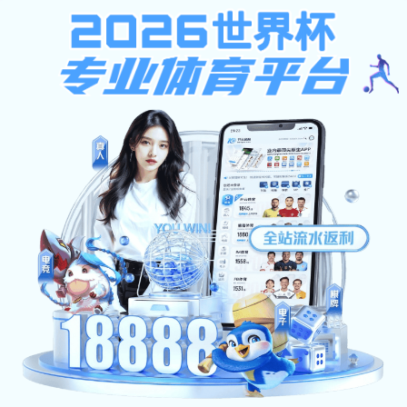
用户登录
首页
体育报道
体育报道资讯 #51774
体育报道资讯 #51774
[!--newstext--]
上一篇：
乔纳森戴维代表加拿大迎战瑞士牵
下一篇：
下一篇：很抱歉没有了